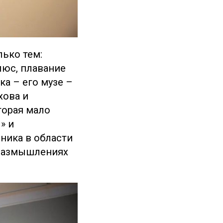
ько тем:
люс, плавание
а – его музе –
хова и
торая мало
» и
ника в области
 размышлениях