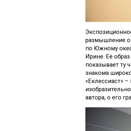
Экспозиционное
размышление о 
по Южному океа
Ирине. Её обра
показывает ту 
знакома широко
«Еклессиаст» –
изобразительно
автора, о его г